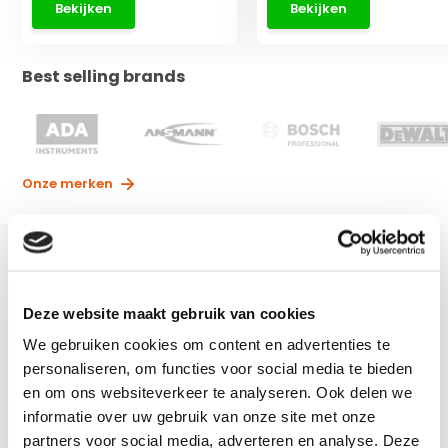
Bekijken
Bekijken
Best selling brands
Onze merken
Afstandsmeter
De laser
afstandsmeter
, de naam zegt het al: dit is het
Deze website maakt gebruik van cookies
instrument wat u nodig heeft om nauwkeurig afstanden te
kunnen meten. De lasermeter is ideaal te gebruiken voor
We gebruiken cookies om content en advertenties te
iedere professional die hier regelmatig mee te maken heeft.
personaliseren, om functies voor social media te bieden
Of dit nou gaat om een kleine kamer, tuin of voor het meten
en om ons websiteverkeer te analyseren. Ook delen we
van grote afstanden, de laserafstandsmeter kan het
informatie over uw gebruik van onze site met onze
allemaal. U heeft bij ons de keuze uit een zeer ruim
partners voor social media, adverteren en analyse. Deze