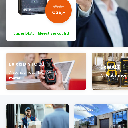
€99,-
€35,-
Super DEAL -
Meest verkocht!
Leica DISTO D2
DeWALT
Afstandsmeter 150
Afstandsmeter
meter