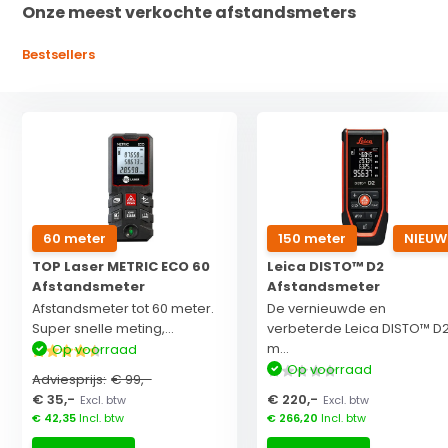
Onze meest verkochte afstandsmeters
Bestsellers
60 meter
150 meter
NIEUW
TOP Laser METRIC ECO 60
Leica DISTO™ D2
Afstandsmeter
Afstandsmeter
Afstandsmeter tot 60 meter.
De vernieuwde en
Super snelle meting,...
verbeterde Leica DISTO™ D2
m...
Op voorraad
Op voorraad
Adviesprijs:
€ 99,-
€ 35,-
€ 220,-
Excl. btw
Excl. btw
€ 42,35
Incl. btw
€ 266,20
Incl. btw