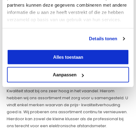
assortiment kwaliteitsmerken. Zo vindt u bij ons de volgende
partners kunnen deze gegevens combineren met andere
merken:
informatie die u aan ze heeft verstrekt of die ze hebben
verzameld op basis van uw gebruik van hun services.
ADA
Ansmann
DeWALT
Details tonen
Geo Fennel
Leica DISTO™
Spectra
Alles toestaan
Stanley
Stanley FATMAX®
Aanpassen
TOP Laser
Kwaliteit staat bij ons zeer hoog in het vaandel. Hierom
hebben wij ons assortiment met zorg voor u samengesteld. U
vindt enkel merken waarvan de prijs- kwaliteitverhouding
goed is. Wij proberen ons assortiment continu te vernieuwen.
Hierdoor kan zowel de kleine klusser als de professional bij
ons terecht voor een elektronische afstandsmeter.