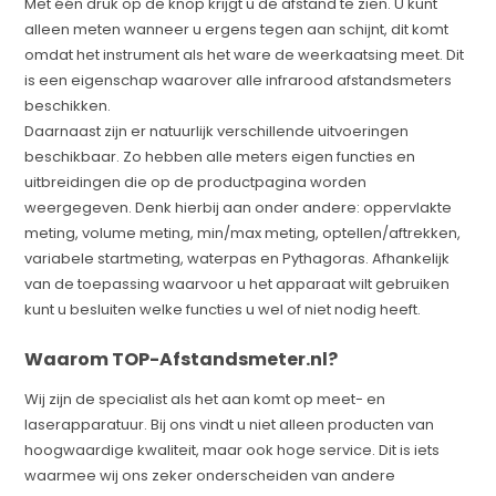
Met één druk op de knop krijgt u de afstand te zien. U kunt
alleen meten wanneer u ergens tegen aan schijnt, dit komt
omdat het instrument als het ware de weerkaatsing meet. Dit
is een eigenschap waarover alle infrarood afstandsmeters
beschikken.
Daarnaast zijn er natuurlijk verschillende uitvoeringen
beschikbaar. Zo hebben alle meters eigen functies en
uitbreidingen die op de productpagina worden
weergegeven. Denk hierbij aan onder andere: oppervlakte
meting, volume meting, min/max meting, optellen/aftrekken,
variabele startmeting, waterpas en Pythagoras. Afhankelijk
van de toepassing waarvoor u het apparaat wilt gebruiken
kunt u besluiten welke functies u wel of niet nodig heeft.
Waarom TOP-Afstandsmeter.nl?
Wij zijn de specialist als het aan komt op meet- en
laserapparatuur. Bij ons vindt u niet alleen producten van
hoogwaardige kwaliteit, maar ook hoge service. Dit is iets
waarmee wij ons zeker onderscheiden van andere