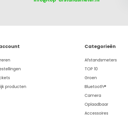
 account
Categorieën
treren
Afstandsmeters
estellingen
TOP 10
ickets
Groen
ijk producten
Bluetooth®
Camera
Oplaadbaar
Accessoires