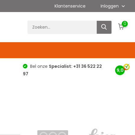
Klantenservice
Inloggen
0
g
Bel onze
Specialist: +31 36 522 22
9,0
97