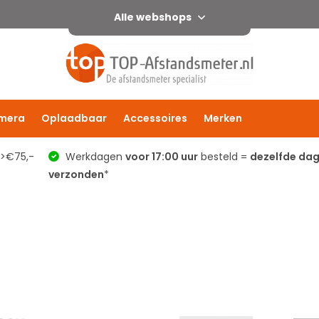
Alle webshops
mera
Oplaadbaar
Accessoires
Merken
 >€75,-
Werkdagen
voor 17:00 uur
besteld =
dezelfde da
verzonden
*