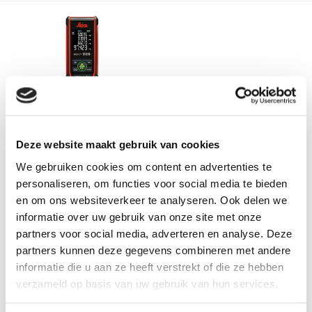
120 meter
NIEUW!
Leica DISTO™ D2G
Afstandsmeter Groen
De nieuwe Leica DISTO™ D2G,
Deze website maakt gebruik van cookies
de meest verkochte...
We gebruiken cookies om content en advertenties te
personaliseren, om functies voor social media te bieden
Op voorraad
en om ons websiteverkeer te analyseren. Ook delen we
€ 250,-
Excl. btw
informatie over uw gebruik van onze site met onze
€ 302,50
Incl. btw
partners voor social media, adverteren en analyse. Deze
Bekijken
partners kunnen deze gegevens combineren met andere
informatie die u aan ze heeft verstrekt of die ze hebben
Vergelijk
verzameld op basis van uw gebruik van hun services.