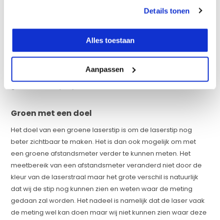
Details tonen
Nieuw in de afstandsmeter markt is het gebruik van een
groene laserdiode in laser afstandsmeters. De groene stip is
4 tot 6 keer beter zichtbaar voor het menselijk oog dan rood.
Alles toestaan
Onze ogen kunnen de kleur groen namelijk beter opnemen
waardoor we deze kleur beter zien. Na jaren van ontwikkeling
Aanpassen
is het gelukt om een afstandsmeter te maken met een
groene laserstip in plaats van de standaard rode laser.
Groen met een doel
Het doel van een groene laserstip is om de laserstip nog
beter zichtbaar te maken. Het is dan ook mogelijk om met
een groene afstandsmeter verder te kunnen meten. Het
meetbereik van een afstandsmeter veranderd niet door de
kleur van de laserstraal maar het grote verschil is natuurlijk
dat wij de stip nog kunnen zien en weten waar de meting
gedaan zal worden. Het nadeel is namelijk dat de laser vaak
de meting wel kan doen maar wij niet kunnen zien waar deze