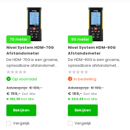
70 meter
90 meter
Nivel System HDM-70G
Nivel System HDM-90G
Afstandsmeter
Afstandsmeter
De HDM-70G is een groene,
De HDM-90G is een groene,
oplaadbare afstandsmet...
oplaadbare afstandsmet...
Op voorraad
In bestelling
Adviesprijs:
€ 189,-
Adviesprijs:
€ 199,-
€ 159,-
€ 169,-
Excl. btw
Excl. btw
€ 192,39
Incl. btw
€ 204,49
Incl. btw
Bekijken
Bekijken
Vergelijk
Vergelijk