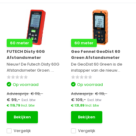
60 meter
60 meter
FUTECH Disty 60G
Geo Fennel GeoDist 60
Afstandsmeter
Green Afstandsmeter
Nieuw! De Futech Disty 60G
De GeoDist 60 Green is de
Afstandsmeter Groen. ...
instapper van de nieuw...
Op voorraad
Op voorraad
Adviesprijs:
€ 119,-
Adviesprijs:
€ 119,-
€ 99,-
€ 109,-
Excl. btw
Excl. btw
€ 119,79
Incl. btw
€ 131,89
Incl. btw
Bekijken
Bekijken
Vergelijk
Vergelijk