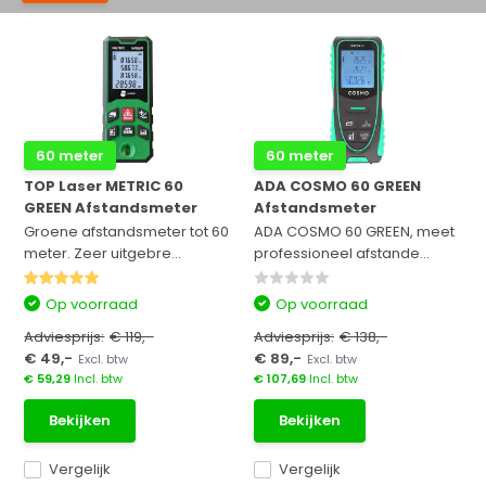
60 meter
60 meter
TOP Laser METRIC 60
ADA COSMO 60 GREEN
GREEN Afstandsmeter
Afstandsmeter
Groene afstandsmeter tot 60
ADA COSMO 60 GREEN, meet
meter. Zeer uitgebre...
professioneel afstande...
Op voorraad
Op voorraad
Adviesprijs:
€ 119,-
Adviesprijs:
€ 138,-
€ 49,-
€ 89,-
Excl. btw
Excl. btw
€ 59,29
Incl. btw
€ 107,69
Incl. btw
Bekijken
Bekijken
Vergelijk
Vergelijk