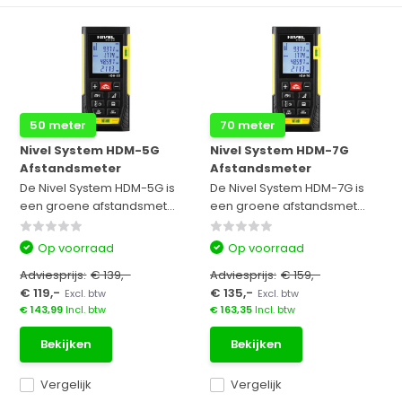
50 meter
70 meter
Nivel System HDM-5G
Nivel System HDM-7G
Afstandsmeter
Afstandsmeter
De Nivel System HDM-5G is
De Nivel System HDM-7G is
een groene afstandsmet...
een groene afstandsmet...
Op voorraad
Op voorraad
Adviesprijs:
€ 139,-
Adviesprijs:
€ 159,-
€ 119,-
€ 135,-
Excl. btw
Excl. btw
€ 143,99
Incl. btw
€ 163,35
Incl. btw
Bekijken
Bekijken
Vergelijk
Vergelijk