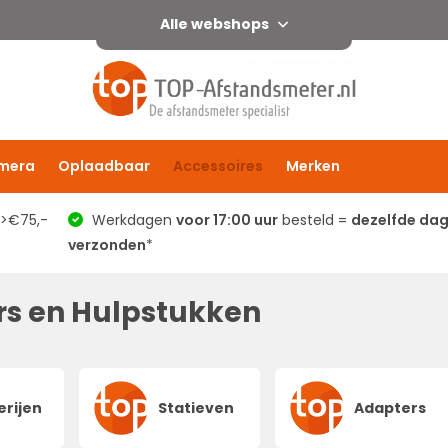
Alle webshops
mera
Oplaadbaar
Accessoires
Merken
 >€75,-
Werkdagen
voor 17:00 uur
besteld =
dezelfde da
verzonden
*
s en Hulpstukken
erijen
Statieven
Adapters