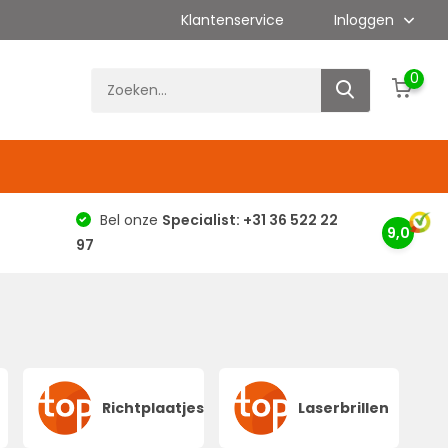
Klantenservice
Inloggen
0
g
Bel onze
Specialist: +31 36 522 22
9,0
97
Richtplaatjes
Laserbrillen