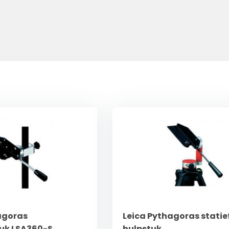
agoras
Leica Pythagoras statie
uk LSA360-S
hulpstuk