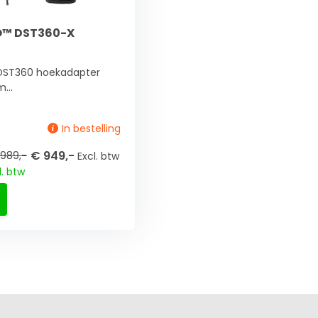
O™ DST360-X
 DST360 hoekadapter
...
In bestelling
€ 949,-
989,-
Excl. btw
l. btw