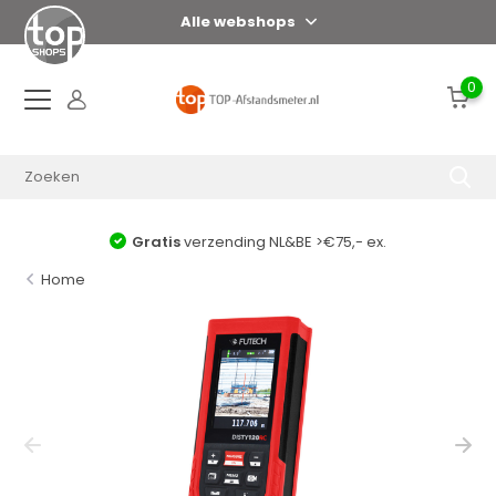
Alle webshops
0
Gratis
verzending NL&BE >€75,- ex.
Home