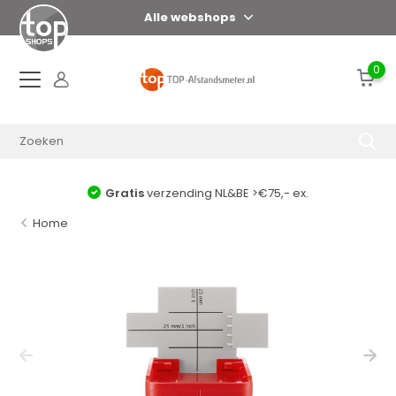
Alle webshops
0
Gratis
verzending NL&BE >€75,- ex.
Home