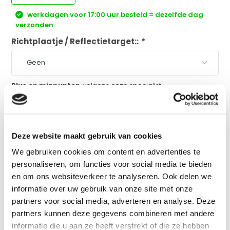
werkdagen voor 17:00 uur besteld = dezelfde dag
verzonden
Richtplaatje / Reflectietarget::
*
Plus en minpunten
volgens onze specialist
Oplaadbaar (USB-C)
Inclinometer
Bluetooth
Deze website maakt gebruik van cookies
Geen Lithium Ion
We gebruiken cookies om content en advertenties te
personaliseren, om functies voor social media te bieden
Vergelijk
en om ons websiteverkeer te analyseren. Ook delen we
informatie over uw gebruik van onze site met onze
partners voor social media, adverteren en analyse. Deze
partners kunnen deze gegevens combineren met andere
Productomschrijving
informatie die u aan ze heeft verstrekt of die ze hebben