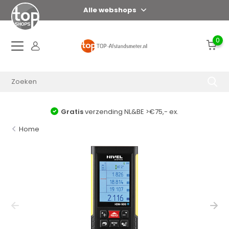
Alle webshops
0
Gratis
verzending NL&BE >€75,- ex.
Home