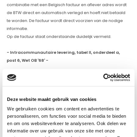
combinatie met een Belgisch factuur en aflever adres wordt
de BTW direct en automatisch verlegd en hoeft niet betaald
te worden. De factuur wordt direct voorzien van de nodige
informatie.
Op de factuur staat onderstaande duidelijk vermeld.
- Intracommunautaire levering, tabel II, onderdeel a,
post 6, Wet OB '68' -
Na afronding van de bestelling krijgt u direct de factuur in de
mail. Deze wordt verzonden naar het ingevulde emailadres.
Na ontvangst van de betaling zal de bestelling dan ook direct
Deze website maakt gebruik van cookies
verwerkt worden.
We gebruiken cookies om content en advertenties te
personaliseren, om functies voor social media te bieden
en om ons websiteverkeer te analyseren. Ook delen we
Klantenservice
informatie over uw gebruik van onze site met onze
Contactgegevens