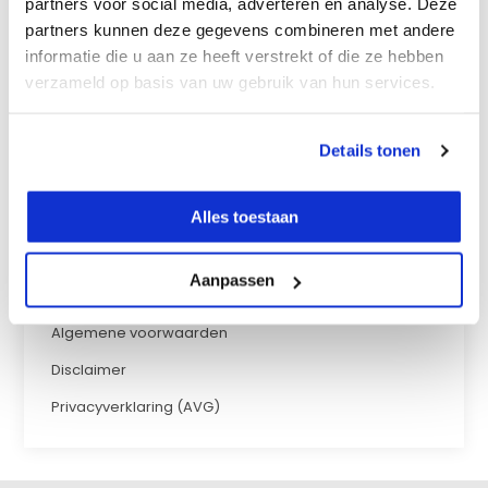
partners voor social media, adverteren en analyse. Deze
partners kunnen deze gegevens combineren met andere
Over ons
informatie die u aan ze heeft verstrekt of die ze hebben
Verzenden
verzameld op basis van uw gebruik van hun services.
Retourneren
BTW verlegging België
Details tonen
Betaalmethoden
Alles toestaan
Garantie
Service & Garantie
Aanpassen
Garantie aanvraag
Algemene voorwaarden
Disclaimer
Privacyverklaring (AVG)