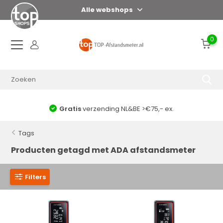
Alle webshops
0
Gratis
verzending NL&BE >€75,- ex.
Voor 1
Tags
Producten getagd met ADA afstandsmeter
Filters