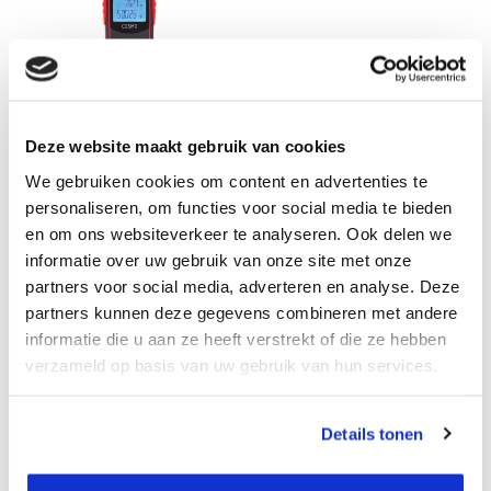
50 meter
ADA COSMO 50
Afstandsmeter
Deze website maakt gebruik van cookies
Professionele afstandsmeter
We gebruiken cookies om content en advertenties te
die met gemak afstan...
personaliseren, om functies voor social media te bieden
en om ons websiteverkeer te analyseren. Ook delen we
Op voorraad
informatie over uw gebruik van onze site met onze
Adviesprijs:
€ 99,-
partners voor social media, adverteren en analyse. Deze
€ 65,-
Excl. btw
partners kunnen deze gegevens combineren met andere
€ 78,65
Incl. btw
informatie die u aan ze heeft verstrekt of die ze hebben
Bekijken
verzameld op basis van uw gebruik van hun services.
Vergelijk
Details tonen