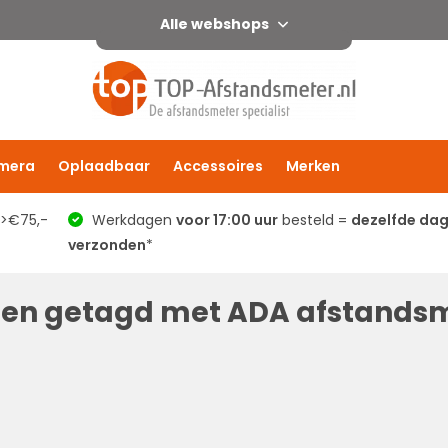
Alle webshops
mera
Oplaadbaar
Accessoires
Merken
 >€75,-
Werkdagen
voor 17:00 uur
besteld =
dezelfde da
verzonden
*
ten getagd met ADA afstands