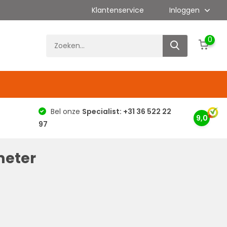
Klantenservice
Inloggen
0
g
Bel onze
Specialist: +31 36 522 22
9,0
97
meter