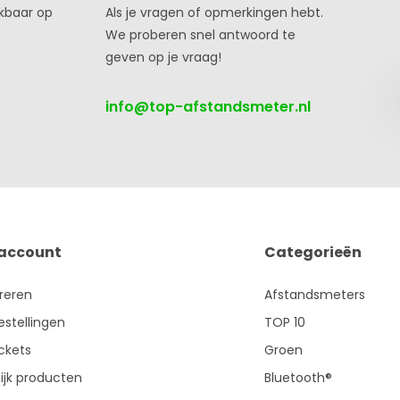
ikbaar op
Als je vragen of opmerkingen hebt.
We proberen snel antwoord te
geven op je vraag!
info@top-afstandsmeter.nl
 account
Categorieën
treren
Afstandsmeters
estellingen
TOP 10
ickets
Groen
ijk producten
Bluetooth®