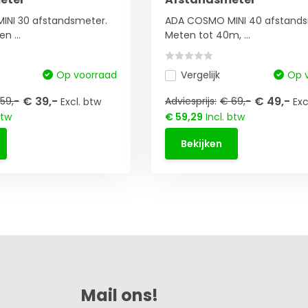
NI 30 afstandsmeter.
ADA COSMO MINI 40 afstands
n ...
Meten tot 40m, ...
Op voorraad
Vergelijk
Op 
€ 39,-
€ 49,-
59,-
Adviesprijs:
€ 69,-
Excl. btw
Exc
btw
€ 59,29
Incl. btw
Bekijken
Mail ons!