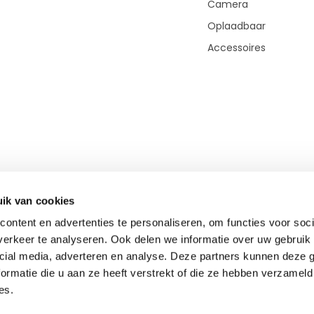
Camera
Oplaadbaar
Accessoires
ik van cookies
ontent en advertenties te personaliseren, om functies voor soci
erkeer te analyseren. Ook delen we informatie over uw gebruik 
cial media, adverteren en analyse. Deze partners kunnen deze
© Copyright 2026 - Theme By
DMWS
-
RSS-feed
ormatie die u aan ze heeft verstrekt of die ze hebben verzameld
TOP-Afstandsmeter.nl
9,0
- 400+ beoordelingen
es.