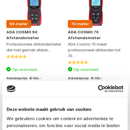
50 meter
70 meter
ADA COSMO 50
ADA COSMO 70
Afstandsmeter
Afstandsmeter
Professionele afstandsmeter
ADA Cosmo 70 meet
die met gemak afstan...
professioneel afstanden tot
70...
Op voorraad
Op voorraad
Adviesprijs:
€ 99,-
Adviesprijs:
€ 119,-
€ 65,-
€ 69,-
Excl. btw
Excl. btw
€ 78,65
Incl. btw
€ 83,49
Incl. btw
Bekijken
Bekijken
Deze website maakt gebruik van cookies
Vergelijk
Vergelijk
We gebruiken cookies om content en advertenties te
personaliseren, om functies voor social media te bieden