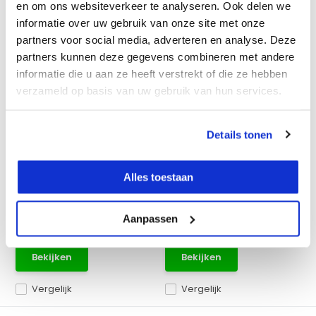
en om ons websiteverkeer te analyseren. Ook delen we
informatie over uw gebruik van onze site met onze
partners voor social media, adverteren en analyse. Deze
partners kunnen deze gegevens combineren met andere
100 meter
120 meter
informatie die u aan ze heeft verstrekt of die ze hebben
ADA COSMO 100
verzameld op basis van uw gebruik van hun services.
ADA COSMO 120 Video
Afstandsmeter
Afstandsmeter
Professionele afstandsmeter
ADA COSMO 120 Video
speciaal voor grote ...
Afstandsmeter met een
Details tonen
bereik...
Alles toestaan
Op voorraad
Op voorraad
Adviesprijs:
€ 149,-
Adviesprijs:
€ 299,-
€ 99,-
€ 149,-
Excl. btw
Excl. btw
Aanpassen
€ 119,79
Incl. btw
€ 180,29
Incl. btw
Bekijken
Bekijken
Vergelijk
Vergelijk