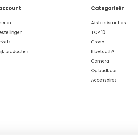
 account
Categorieën
treren
Afstandsmeters
estellingen
TOP 10
ickets
Groen
ijk producten
Bluetooth®
Camera
Oplaadbaar
Accessoires