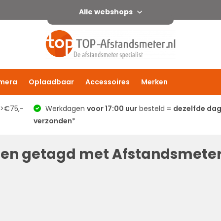
Alle webshops
mera
Oplaadbaar
Accessoires
Merken
 >€75,-
Werkdagen
voor 17:00 uur
besteld =
dezelfde da
verzonden
*
ten getagd met Afstandsmete