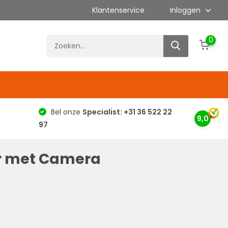
Klantenservice
Inloggen
0
g
Bel onze
Specialist: +31 36 522 22
9,0
97
r met Camera