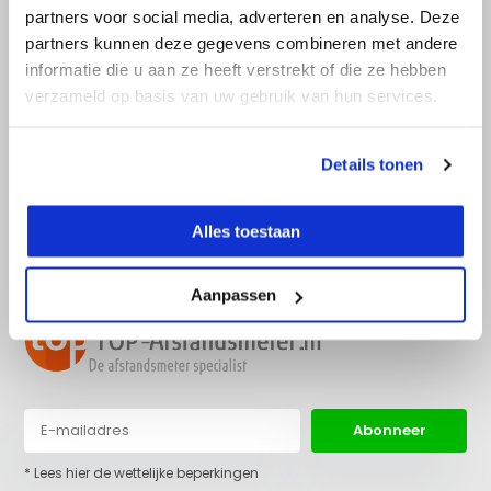
partners voor social media, adverteren en analyse. Deze
partners kunnen deze gegevens combineren met andere
Advies nodig?
informatie die u aan ze heeft verstrekt of die ze hebben
Bel direct met een specialist! Wij zijn
verzameld op basis van uw gebruik van hun services.
bereikbaar op werkdagen van 9:00 tot
17:30.
Details tonen
info@top-
036 522 22 97
afstandsmeter.nl
Alles toestaan
Aanpassen
Abonneer
* Lees hier de wettelijke beperkingen