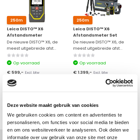
250m
250m
Leica DISTO™ X6
Leica DISTO™ X6
Afstandsmeter
Afstandsmeter Set
De nieuwe DISTO™ X6, de
De nieuwe DISTO™ X6, de
meest uitgebreide afst...
meest uitgebreide afst...
Op voorraad
Op voorraad
€ 599,-
€ 1.399,-
Excl. btw
Excl. btw
€ 724,79
Incl. btw
€ 1.692,79
Incl. btw
Bekijken
Bekijken
Vergelijk
Vergelijk
Deze website maakt gebruik van cookies
We gebruiken cookies om content en advertenties te
personaliseren, om functies voor social media te bieden
en om ons websiteverkeer te analyseren. Ook delen we
informatie over uw gebruik van onze site met onze