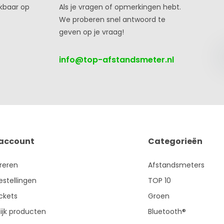
ikbaar op
Als je vragen of opmerkingen hebt.
We proberen snel antwoord te
geven op je vraag!
info@top-afstandsmeter.nl
 account
Categorieën
treren
Afstandsmeters
estellingen
TOP 10
ickets
Groen
ijk producten
Bluetooth®