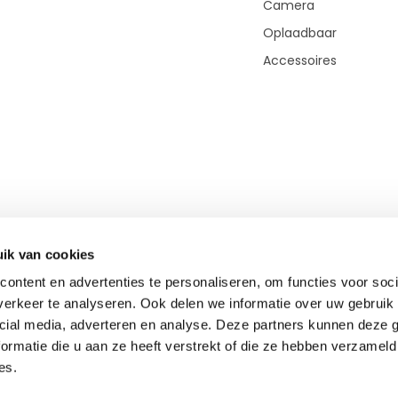
Camera
Oplaadbaar
Accessoires
ik van cookies
ontent en advertenties te personaliseren, om functies voor soci
erkeer te analyseren. Ook delen we informatie over uw gebruik 
cial media, adverteren en analyse. Deze partners kunnen deze
© Copyright 2026 - Theme By
DMWS
-
RSS-feed
ormatie die u aan ze heeft verstrekt of die ze hebben verzameld
TOP-Afstandsmeter.nl
9,0
- 400+ beoordelingen
es.