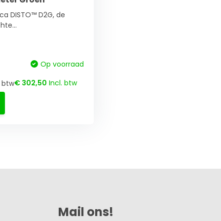
ica DISTO™ D2G, de
te...
Op voorraad
€ 302,50
Incl. btw
. btw
Mail ons!