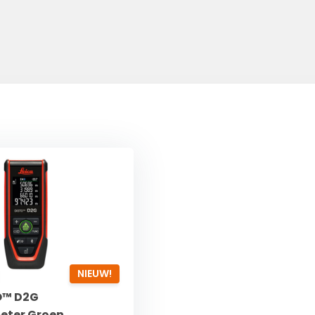
NIEUW!
O™ D2G
eter Groen