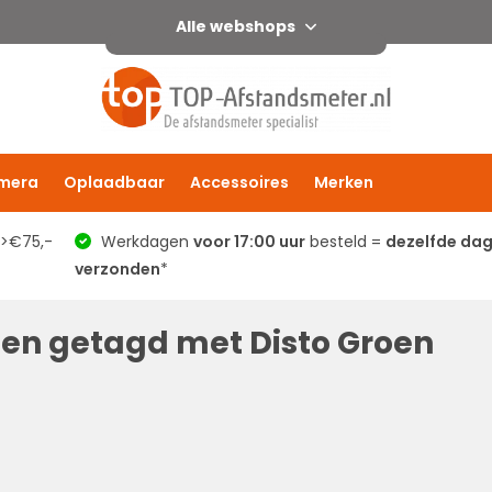
Alle webshops
mera
Oplaadbaar
Accessoires
Merken
 >€75,-
Werkdagen
voor 17:00 uur
besteld =
dezelfde da
verzonden
*
en getagd met Disto Groen