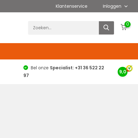
Klantenservice
Inloggen
0
g
Bel onze
Specialist: +31 36 522 22
9,0
97