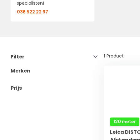
specialisten!
036 522 22 97
1
Product
Filter
Merken
Prijs
120 meter
Leica DIST
Afstandsm