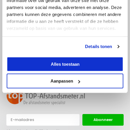
informatie over uw gebruik van onze site met onze
partners voor social media, adverteren en analyse. Deze
partners kunnen deze gegevens combineren met andere
informatie die u aan ze heeft verstrekt of die ze hebben
Advies nodig?
verzameld op basis van uw gebruik van hun services.
Bel direct met een specialist! Wij zijn
bereikbaar op werkdagen van 9:00 tot
17:30.
Details tonen
info@top-
036 522 22 97
Alles toestaan
afstandsmeter.nl
Aanpassen
Abonneer