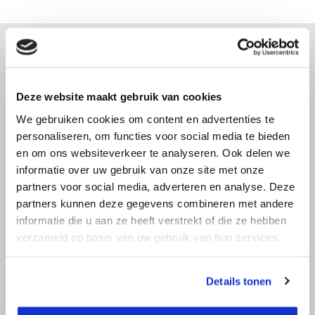
Advies nodig?
Deze website maakt gebruik van cookies
Bel direct met een specialist! Wij zijn
We gebruiken cookies om content en advertenties te
bereikbaar op werkdagen van 9:00 tot
personaliseren, om functies voor social media te bieden
17:30.
en om ons websiteverkeer te analyseren. Ook delen we
informatie over uw gebruik van onze site met onze
info@top-
partners voor social media, adverteren en analyse. Deze
036 522 22 97
afstandsmeter.nl
partners kunnen deze gegevens combineren met andere
informatie die u aan ze heeft verstrekt of die ze hebben
verzameld op basis van uw gebruik van hun services.
Details tonen