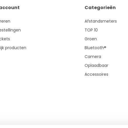
 account
Categorieën
treren
Afstandsmeters
estellingen
TOP 10
ickets
Groen
ijk producten
Bluetooth®
Camera
Oplaadbaar
Accessoires