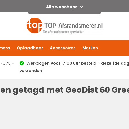
Alle webshops
mera
Oplaadbaar
Accessoires
Merken
 >€75,-
Werkdagen
voor 17:00 uur
besteld =
dezelfde da
verzonden
*
en getagd met GeoDist 60 Gre