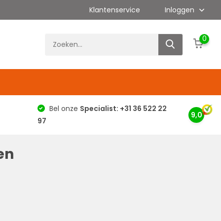
Klantenservice
Inloggen
0
g
Bel onze
Specialist: +31 36 522 22
9,0
97
en