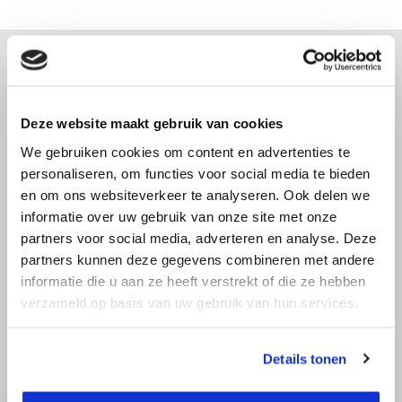
Advies nodig?
Deze website maakt gebruik van cookies
Bel direct met een specialist! Wij zijn
We gebruiken cookies om content en advertenties te
bereikbaar op werkdagen van 9:00 tot
personaliseren, om functies voor social media te bieden
17:30.
en om ons websiteverkeer te analyseren. Ook delen we
informatie over uw gebruik van onze site met onze
info@top-
partners voor social media, adverteren en analyse. Deze
036 522 22 97
afstandsmeter.nl
partners kunnen deze gegevens combineren met andere
informatie die u aan ze heeft verstrekt of die ze hebben
verzameld op basis van uw gebruik van hun services.
Details tonen