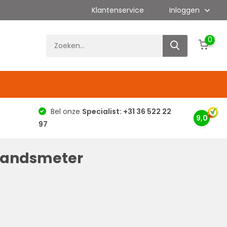
Klantenservice
Inloggen
0
g
Bel onze
Specialist: +31 36 522 22
9,0
97
standsmeter