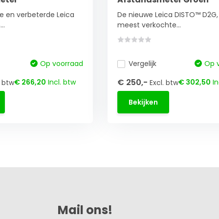
e en verbeterde Leica
De nieuwe Leica DISTO™ D2G,
..
meest verkochte...
Op voorraad
Vergelijk
Op 
€ 250,-
€ 266,20
Incl. btw
€ 302,50
In
. btw
Excl. btw
Bekijken
Mail ons!