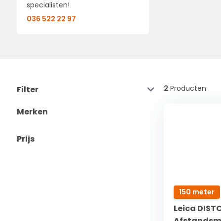
specialisten!
036 522 22 97
2
Producten
Filter
Merken
Prijs
150 meter
Leica DIST
Afstandsm