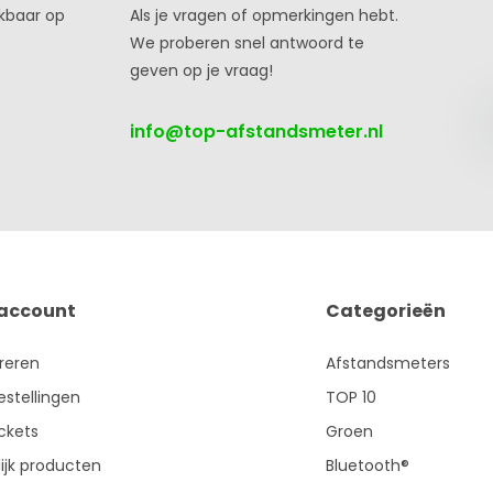
ikbaar op
Als je vragen of opmerkingen hebt.
We proberen snel antwoord te
geven op je vraag!
info@top-afstandsmeter.nl
 account
Categorieën
treren
Afstandsmeters
estellingen
TOP 10
ickets
Groen
ijk producten
Bluetooth®