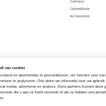
Camera
Oplaadbaar
Accessoires
ik van cookies
ontent en advertenties te personaliseren, om functies voor soci
erkeer te analyseren. Ook delen we informatie over uw gebruik 
cial media, adverteren en analyse. Deze partners kunnen deze
© Copyright 2026 - Theme By
DMWS
-
RSS-feed
ormatie die u aan ze heeft verstrekt of die ze hebben verzameld
TOP-Afstandsmeter.nl
9,0
- 400+ beoordelingen
es.