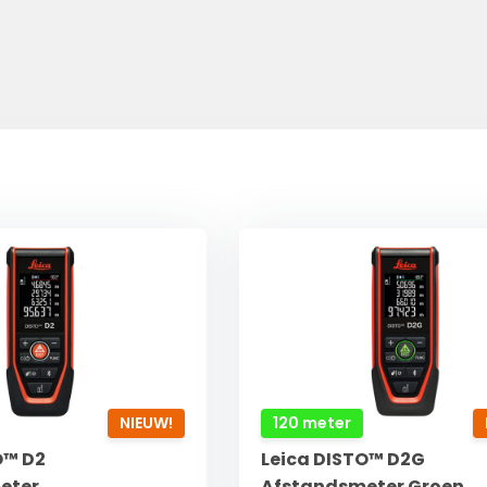
NIEUW!
120 meter
O™ D2
Leica DISTO™ D2G
eter
Afstandsmeter Groen