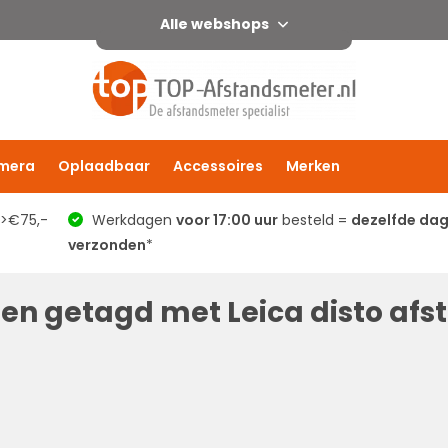
Alle webshops
mera
Oplaadbaar
Accessoires
Merken
 >€75,-
Werkdagen
voor 17:00 uur
besteld =
dezelfde da
verzonden
*
en getagd met Leica disto af