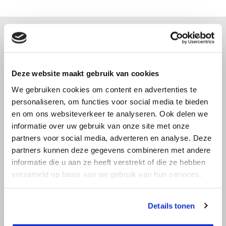
Advies nodig?
Deze website maakt gebruik van cookies
Bel direct met een specialist! Wij zijn
bereikbaar op werkdagen van 9:00 tot
We gebruiken cookies om content en advertenties te
17:30.
personaliseren, om functies voor social media te bieden
en om ons websiteverkeer te analyseren. Ook delen we
informatie over uw gebruik van onze site met onze
info@top-
036 522 22 97
partners voor social media, adverteren en analyse. Deze
afstandsmeter.nl
partners kunnen deze gegevens combineren met andere
informatie die u aan ze heeft verstrekt of die ze hebben
verzameld op basis van uw gebruik van hun services.
Details tonen