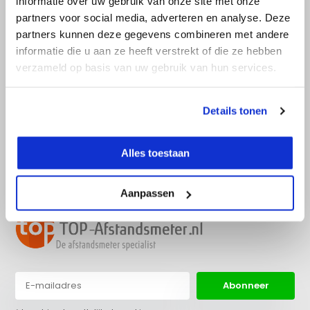
informatie over uw gebruik van onze site met onze
partners voor social media, adverteren en analyse. Deze
partners kunnen deze gegevens combineren met andere
informatie die u aan ze heeft verstrekt of die ze hebben
Advies nodig?
verzameld op basis van uw gebruik van hun services.
Bel direct met een specialist! Wij zijn
bereikbaar op werkdagen van 9:00 tot
17:30.
Details tonen
info@top-
036 522 22 97
Alles toestaan
afstandsmeter.nl
Aanpassen
Abonneer