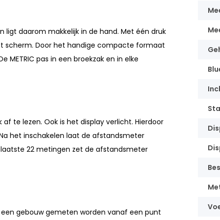
Mee
Me
ligt daarom makkelijk in de hand. Met één druk
het scherm. Door het handige compacte formaat
Ge
 METRIC pas in een broekzak en in elke
Blu
Inc
Sta
f te lezen. Ook is het display verlicht. Hierdoor
Dis
 Na het inschakelen laat de afstandsmeter
Dis
 laatste 22 metingen zet de afstandsmeter
Be
Met
Vo
ld een gebouw gemeten worden vanaf een punt