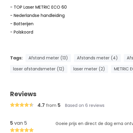
- TOP Laser METRIC ECO 60
- Nederlandse handleiding
- Batterijen
- Polskoord
Tags:
Afstand meter (13)
Afstands meter (4)
Af
laser afstandsmeter (12)
laser meter (2)
METRIC E
Reviews
4.7
5
from
Based on 6 reviews
5
van 5
Goeie prijs en direct de dag erna on