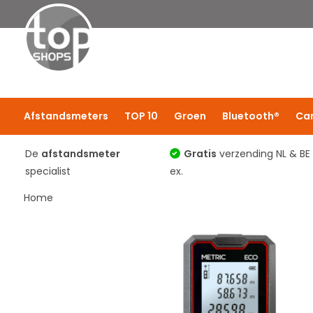
Afstandsmeters
TOP 10
Groen
Bluetooth®
Ca
De
afstandsmeter
Gratis
verzending NL & BE
specialist
ex.
Home