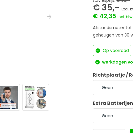
Adviesprijs:
€ 99,-
€ 35,-
Excl. 
€ 42,35
Incl. btw
Afstandsmeter tot 
geheugen van 30 wa
Op voorraad
werkdagen voo
Richtplaatje / R
Extra Batterijen