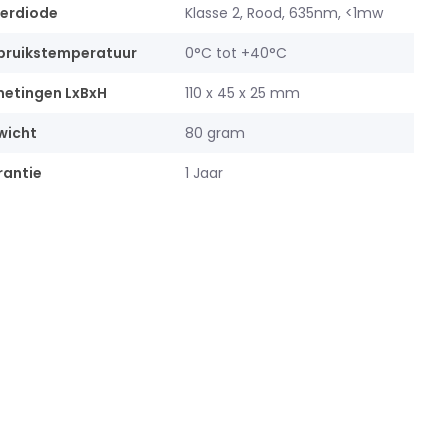
erdiode
Klasse 2, Rood, 635nm, <1mw
bruikstemperatuur
0°C tot +40°C
etingen LxBxH
110 x 45 x 25 mm
wicht
80 gram
antie
1 Jaar