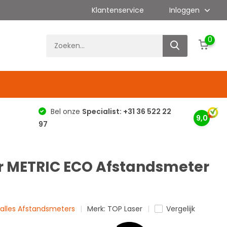
Klantenservice
Inloggen
0
g
Bel onze
Specialist: +31 36 522 22
9,0
97
r METRIC ECO Afstandsmeter
k alles Afstandsmeters
Merk:
TOP Laser
Vergelijk