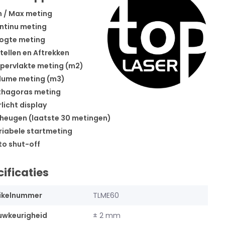
 / Max meting
ntinu meting
ogte meting
ellen en Aftrekken
ervlakte meting (m2)
lume meting (m3)
thagoras meting
licht display
eugen (laatste 30 metingen)
iabele startmeting
o shut-off
ificaties
ikelnummer
TLME60
uwkeurigheid
± 2 mm