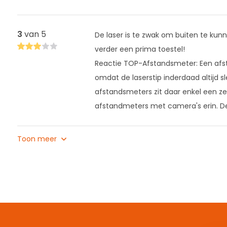
3
van 5
De laser is te zwak om buiten te kunnen
verder een prima toestel!
Reactie TOP-Afstandsmeter: Een afst
omdat de laserstip inderdaad altijd sl
afstandsmeters zit daar enkel een zee
afstandmeters met camera's erin. De
Toon meer