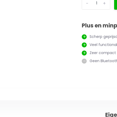
-
+
Plus en min
Scherp geprijsd
Veel functional
Zeer compact
Geen Bluetoot
Eig