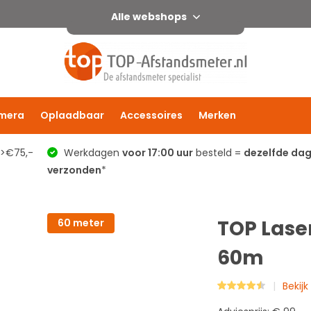
Alle webshops
mera
Oplaadbaar
Accessoires
Merken
 >€75,-
Werkdagen
voor 17:00 uur
besteld =
dezelfde da
verzonden
*
TOP Lase
60 meter
60m
Bekij