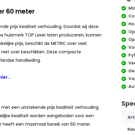
Min
r 60 meter
Co
Ho
e prijs kwaliteit verhouding. Doordat wij deze
Opt
ns huismerk TOP Laser laten produceren, kunnen
Opp
elijke prijs, beschikt de METRIC over veel
Vo
se niet over beschikken. Deze compacte
Py
rlandse handleiding.
Ver
Geh
hier...
Var
Aut
Spec
t een uitstekende prijs kwaliteit verhouding.
elijke kwaliteit worden aangeboden voor een
Art
r heeft een maximaal bereik van 60 meter.
Na