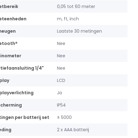
tbereik
0,05 tot 60 meter
eteenheden
m, ft, inch
heugen
Laatste 30 metingen
etooth®
Nee
linometer
Nee
tiefaansluiting 1/4"
Nee
play
LCD
playverlichting
Ja
scherming
IP54
ingen per batterij set
± 5000
eding
2 x AAA batterij