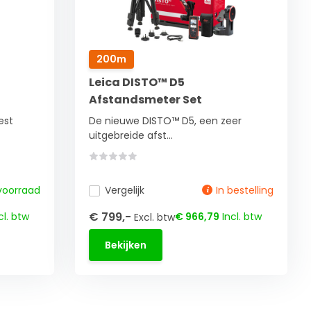
200m
Leica DISTO™ D5
Afstandsmeter Set
est
De nieuwe DISTO™ D5, een zeer
uitgebreide afst...
voorraad
Vergelijk
In bestelling
€ 799,-
cl. btw
€ 966,79
Incl. btw
Excl. btw
Bekijken