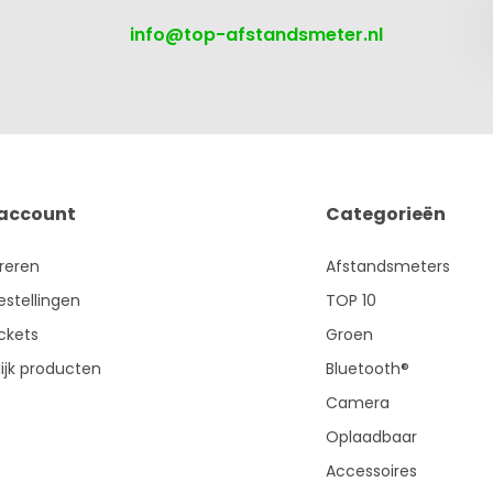
info@top-afstandsmeter.nl
 account
Categorieën
treren
Afstandsmeters
estellingen
TOP 10
ickets
Groen
ijk producten
Bluetooth®
Camera
Oplaadbaar
Accessoires