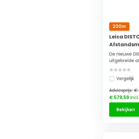
200m
Leica DIST
Afstandsm
De nieuwe DI
uitgebreide afs
Vergelijk
Adviesprijs:
€ 
€ 579,59
Incl
Bekijken