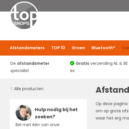
Afstandsmeters
TOP 10
Groen
Bluetooth®
Ca
De
afstandsmeter
Gratis
verzending NL & BE
specialist
ex.
Afstan
Alle producten
Op deze pagina 
Hulp nodig bij het
om op grote afs
zoeken?
waar het erg moe
Bel met één van onze