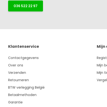
036 522 22 97
Klantenservice
Mijn
Contactgegevens
Regis
Over ons
Mijn b
Verzenden
Mijn t
Retourneren
Vergel
BTW verlegging België
Betaalmethoden
Garantie