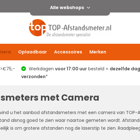
Alle webshops
mera
Oplaadbaar
Accessoires
Merken
 >€75,-
Werkdagen
voor 17:00 uur
besteld =
dezelfde da
verzonden
*
dsmeters met Camera
vind u het aanbod afstandsmeters met een camera van TOP-Af
tand alsnog goed te zien waar naartoe gemeten wordt. Afstan
ilijk is om grotere afstanden nog de laserstip te zien. Raadple