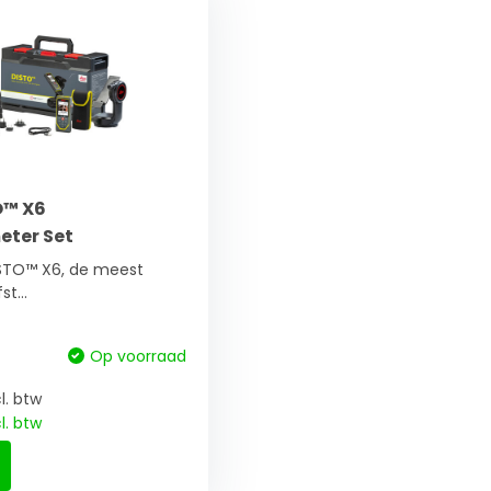
O™ X6
ter Set
STO™ X6, de meest
t...
Op voorraad
l. btw
l. btw