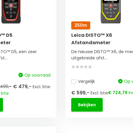
250m
O™ D5
Leica DISTO™ X6
eter
Afstandsmeter
STO™ D5, een zeer
De nieuwe DISTO™ X6, de me
t...
uitgebreide afst...
Op voorraad
Vergelijk
Op 
€ 479,-
490,-
Excl. btw
€ 599,-
€ 724,79
In
Excl. btw
. btw
Bekijken