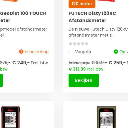
120 meter
 GeoDist 100 TOUCH
FUTECH Disty 120RC
eter
Afstandsmeter
opmodel afstandsmeter
De nieuwe Futech Disty 120RC
l...
afstandsmeter met z...
In bestelling
Vergelijk
Op 
€ 249,-
€ 259,-
279,-
Adviesprijs:
€ 349,-
Excl. btw
 btw
€ 313,39
Incl. btw
Bekijken