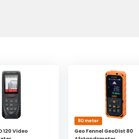
80 meter
 120 Video
Geo Fennel GeoDist 80
eter
Afstandsmeter