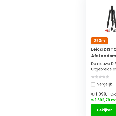
250m
Leica DIST
Afstandsme
De nieuwe DI
uitgebreide afs
Vergelijk
€ 1.399,-
Exc
€ 1.692,79
Inc
Bekijken