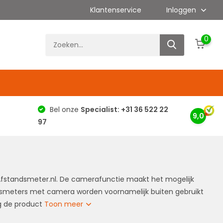
Klantenservice
Inloggen
0
g
Bel onze
Specialist: +31 36 522 22
9,0
97
standsmeter.nl. De camerafunctie maakt het mogelijk
dsmeters met camera worden voornamelijk buiten gebruikt
eg de product
Toon meer